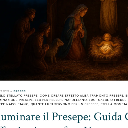
2/2025
PRESEPI
ELO STELLATO PRESEPE
,
COME CREARE EFFETTO ALBA TRAMONTO PRESEPE
,
E
MINAZIONE PRESEPE
,
LED PER PRESEPE NAPOLETANO
,
LUCI CALDE O FREDDE 
EPE NAPOLETANO
,
QUANTE LUCI SERVONO PER UN PRESEPE
,
STELLA COMETA
lluminare il Presepe: Guida