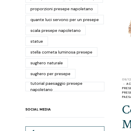
proporzioni presepe napoletano
quante luci servono per un presepe
scala presepe napoletano
statue
stella cometa luminosa presepe
sughero naturale
sughero per presepe
09/1
tutorial paesaggio presepe
AC
PRES
napoletano
PRES
PAES
C
SOCIAL MEDIA
M