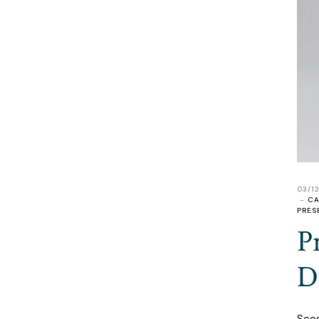
03/1
CA
PRES
P
D