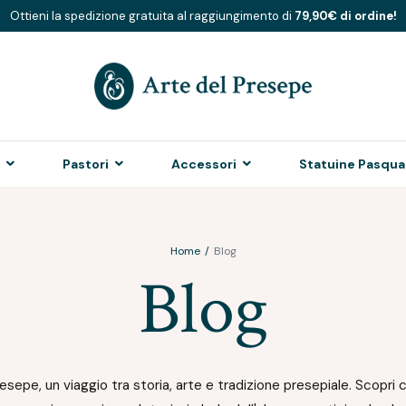
Ottieni la spedizione gratuita al raggiungimento di
79,90€ di ordine!
Pastori
Accessori
Statuine Pasqual
Home
Blog
Blog
sepe, un viaggio tra storia, arte e tradizione presepiale. Scopri cu