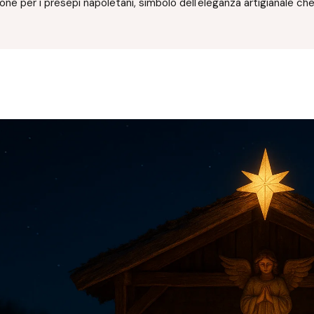
ione per i presepi napoletani, simbolo dell'eleganza artigianale che