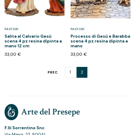
PASTORI
PASTORI
Salita al Calvario Gesù
Processo di Gesù e Barabba
scena 4 pz resina dipinta a
scena 4 pz resina dipinta a
mano 12 cm
mano
33,00
€
33,00
€
1
2
PREC
F.lli Sorrentino Snc
Via Marra, 23, 80041