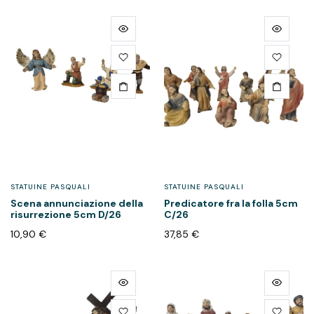
STATUINE PASQUALI
STATUINE PASQUALI
Scena annunciazione della
Predicatore fra la folla 5cm
risurrezione 5cm D/26
C/26
10,90
€
37,85
€