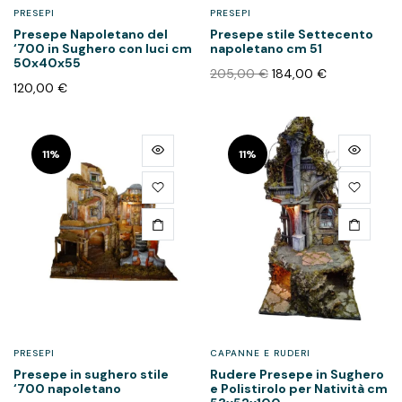
PRESEPI
PRESEPI
Presepe Napoletano del
Presepe stile Settecento
‘700 in Sughero con luci cm
napoletano cm 51
50x40x55
205,00
€
184,00
€
120,00
€
11%
11%
PRESEPI
CAPANNE E RUDERI
Presepe in sughero stile
Rudere Presepe in Sughero
‘700 napoletano
e Polistirolo per Natività cm