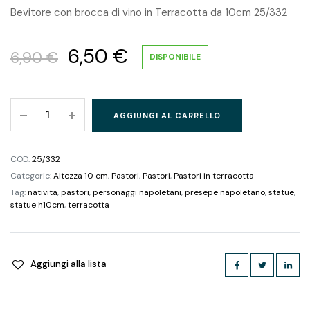
Bevitore con brocca di vino in Terracotta da 10cm 25/332
6,50
€
6,90
€
DISPONIBILE
AGGIUNGI AL CARRELLO
COD:
25/332
Categorie:
Altezza 10 cm
,
Pastori
,
Pastori
,
Pastori in terracotta
Tag:
nativita
,
pastori
,
personaggi napoletani
,
presepe napoletano
,
statue
,
statue h10cm
,
terracotta
Aggiungi alla lista