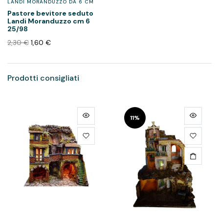
LANDI MORANDUZZO DA 6 CM
Pastore bevitore seduto
Landi Moranduzzo cm 6
25/98
2,30
€
1,60
€
Prodotti consigliati
11%