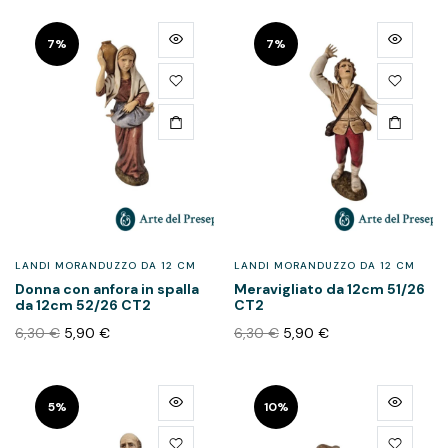
7%
7%
LANDI MORANDUZZO DA 12 CM
LANDI MORANDUZZO DA 12 CM
Donna con anfora in spalla
Meravigliato da 12cm 51/26
da 12cm 52/26 CT2
CT2
6,30
€
5,90
€
6,30
€
5,90
€
5%
10%