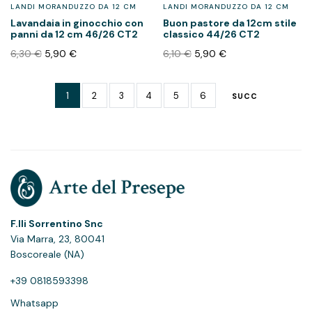
LANDI MORANDUZZO DA 12 CM
LANDI MORANDUZZO DA 12 CM
Lavandaia in ginocchio con
Buon pastore da 12cm stile
panni da 12 cm 46/26 CT2
classico 44/26 CT2
6,30
€
5,90
€
6,10
€
5,90
€
1
2
3
4
5
6
SUCC
F.lli Sorrentino Snc
Via Marra, 23, 80041
Boscoreale (NA)
+39 0818593398
Whatsapp