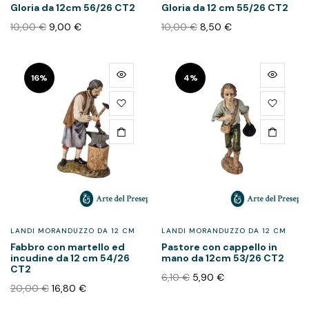
Gloria da 12cm 56/26 CT2
Gloria da 12 cm 55/26 CT2
10,00
€
9,00
€
10,00
€
8,50
€
16%
4%
LANDI MORANDUZZO DA 12 CM
LANDI MORANDUZZO DA 12 CM
Fabbro con martello ed
Pastore con cappello in
incudine da 12 cm 54/26
mano da 12cm 53/26 CT2
CT2
6,10
€
5,90
€
20,00
€
16,80
€