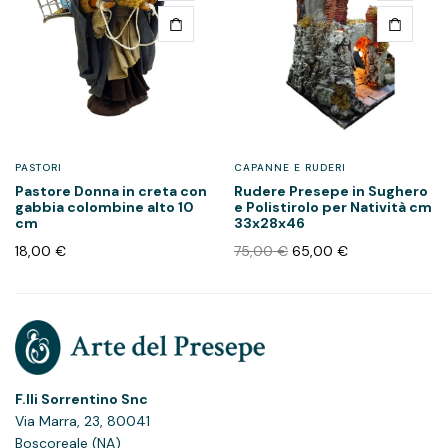
PASTORI
CAPANNE E RUDERI
Pastore Donna in creta con
Rudere Presepe in Sughero
gabbia colombine alto 10
e Polistirolo per Natività cm
cm
33x28x46
18,00
€
75,00
€
65,00
€
F.lli Sorrentino Snc
Via Marra, 23, 80041
Boscoreale (NA)