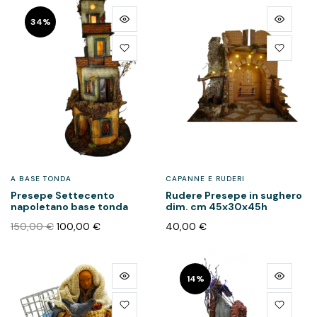
34%
A BASE TONDA
CAPANNE E RUDERI
Presepe Settecento
Rudere Presepe in sughero
napoletano base tonda
dim. cm 45x30x45h
150,00
€
100,00
€
40,00
€
14%