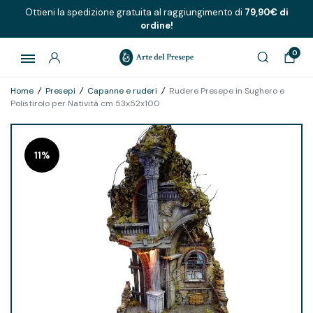
Ottieni la spedizione gratuita al raggiungimento di
79,90€ di
ordine!
0
Home
/
Presepi
/
Capanne e ruderi
/
Rudere Presepe in Sughero e
Polistirolo per Natività cm 53x52x100
11%