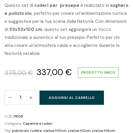
Questo set di
ruderi per presepe
è realizzato in
sughero
e polistirolo
, perfetto per creare un’ambientazione rustica
e suggestiva per la tua scena della Natività. Con dimensioni
di
53x52x100 cm
, questo set aggiungerà un tocco
tradizionale e autentico al tuo presepe. Perfetto per chi
ama creare un’atmosfera calda e accogliente durante le
festività natalizie.
337,00
€
375,00
€
PRODOTTO UNICO
AGGIUNGI AL CARRELLO
COD:
PR08
Categoria:
Capanne e ruderi
Tag:
polistirolo
,
rudere
,
statue h10cm
,
statue h12cm
,
statue h16cm
,